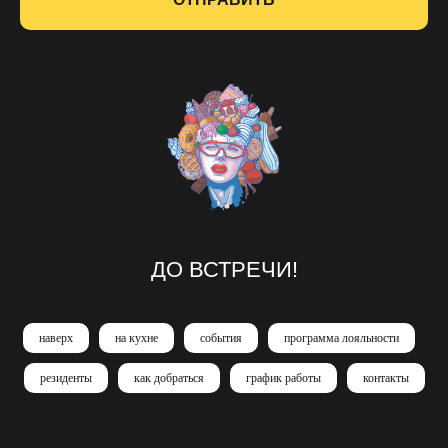
ДО ВСТРЕЧИ!
наверх
на кухне
события
программа лояльности
резиденты
как добраться
график работы
контакты